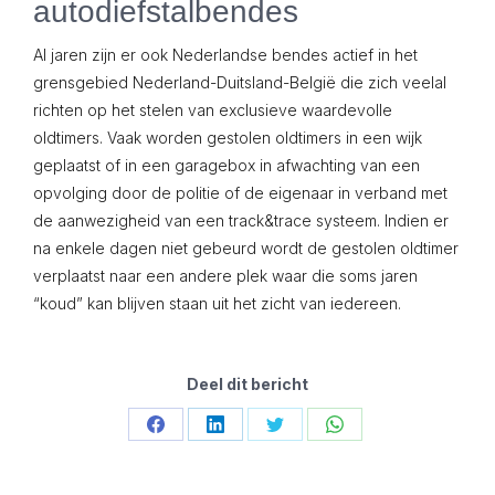
autodiefstalbendes
Al jaren zijn er ook Nederlandse bendes actief in het
grensgebied Nederland-Duitsland-België die zich veelal
richten op het stelen van exclusieve waardevolle
oldtimers. Vaak worden gestolen oldtimers in een wijk
geplaatst of in een garagebox in afwachting van een
opvolging door de politie of de eigenaar in verband met
de aanwezigheid van een track&trace systeem. Indien er
na enkele dagen niet gebeurd wordt de gestolen oldtimer
verplaatst naar een andere plek waar die soms jaren
“koud” kan blijven staan uit het zicht van iedereen.
Deel dit bericht
Share
Share
Share
Share
on
on
on
on