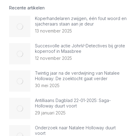
Facebook
LinkedIn
Twitter
WhatsApp
Recente artikelen
Koperhandelaren zwijgen, één fout woord en
sjacheraars staan aan je deur
13 november 2025
Succesvolle actie JohnV-Detectives bij grote
koperroof in Maasbree
12 november 2025
Twintig jaar na de verdwijning van Natalee
Holloway: De zoektocht gaat verder
30 mei 2025
Antilliaans Dagblad 22-01-2025: Saga-
Holloway duurt voort
29 januari 2025
Onderzoek naar Natalee Holloway duurt
voort