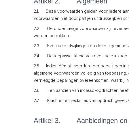
Artikel 2. Algemeen
2.1. Deze voorwaarden gelden voor iedere aanb
voorwaarden niet door partijen uitdrukkelijk en sch
2.2 De onderhavige voorwaarden zijn eveneens 
worden betrokken.
2.3 Eventuele afwijkingen op deze algemene voorw
2.4 De toepasselijkheid van eventuele inkoop o
2.5 Indien één of meerdere der bepalingen in d
algemene voorwaarden volledig van toepassing. J
vernietigde bepalingen overeenkomen, waarbij in
2.6 Ten aanzien van incasso-opdrachten heeft
2.7 Klachten en reclames van opdrachtgever, w
Artikel 3. Aanbiedingen en o