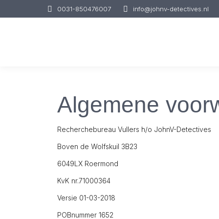
0031-850476007
info@johnv-detectives.nl
Algemene voor
Recherchebureau Vullers h/o JohnV-Detectives
Boven de Wolfskuil 3B23
6049LX Roermond
KvK nr.71000364
Versie 01-03-2018
POBnummer 1652