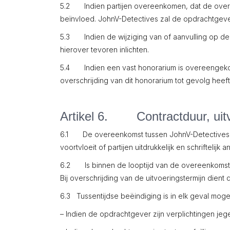
5.2 Indien partijen overeenkomen, dat de overee
beïnvloed. JohnV-Detectives zal de opdrachtgeve
5.3 Indien de wijziging van of aanvulling op de
hierover tevoren inlichten.
5.4 Indien een vast honorarium is overeengekom
overschrijding van dit honorarium tot gevolg heeft
Artikel 6. Contractduur, uitvo
6.1 De overeenkomst tussen JohnV-Detectives e
voortvloeit of partijen uitdrukkelijk en schriftelij
6.2 Is binnen de looptijd van de overeenkomst 
Bij overschrijding van de uitvoeringstermijn dient
6.3 Tussentijdse beëindiging is in elk geval mogel
– Indien de opdrachtgever zijn verplichtingen jeg