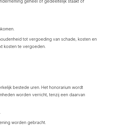
 onderneming geheel of gedeeltelijk staakt of
nakomen.
gehoudenheid tot vergoeding van schade, kosten en
kt kosten te vergoeden.
elijk bestede uren. Het honorarium wordt
mheden worden verricht, tenzij een daarvan
.
ening worden gebracht.