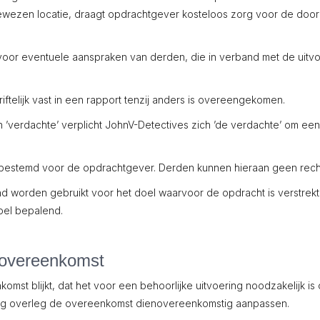
ezen locatie, draagt opdrachtgever kosteloos zorg voor de door 
oor eventuele aanspraken van derden, die in verband met de uitv
iftelijk vast in een rapport tenzij anders is overeengekomen.
n ’verdachte’ verplicht JohnV-Detectives zich ’de verdachte’ om e
nd bestemd voor de opdrachtgever. Derden kunnen hieraan geen rech
nd worden gebruikt voor het doel waarvoor de opdracht is verstrekt
oel bepalend.
 overeenkomst
omst blijkt, dat het voor een behoorlijke uitvoering noodzakelijk i
derling overleg de overeenkomst dienovereenkomstig aanpassen.