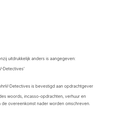
j uitdrukkelijk anders is aangegeven:
-Detectives’
ohnV-Detectives is bevestigd aan opdrachtgever
ns des woords, incasso-opdrachten, verhuur en
t in de overeenkomst nader worden omschreven.