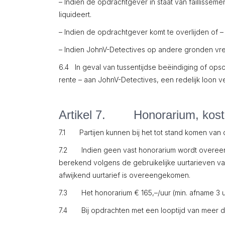
– Indien de opdrachtgever in staat van faillissem
liquideert.
– Indien de opdrachtgever komt te overlijden of – 
– Indien JohnV-Detectives op andere gronden vree
6.4 In geval van tussentijdse beëindiging of ops
rente – aan JohnV-Detectives, een redelijk loon 
Artikel 7. Honorarium, koste
7.1 Partijen kunnen bij het tot stand komen va
7.2 Indien geen vast honorarium wordt overeeng
berekend volgens de gebruikelijke uurtarieven v
afwijkend uurtarief is overeengekomen.
7.3 Het honorarium € 165,–/uur (min. afname 3 u
7.4 Bij opdrachten met een looptijd van meer d