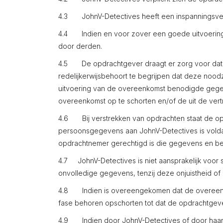
4.3 JohnV-Detectives heeft een inspanningsverpl
4.4 Indien en voor zover een goede uitvoering 
door derden.
4.5 De opdrachtgever draagt er zorg voor dat a
redelijkerwijsbehoort te begrijpen dat deze noodz
uitvoering van de overeenkomst benodigde gegeven
overeenkomst op te schorten en/of de uit de vert
4.6 Bij verstrekken van opdrachten staat de opd
persoonsgegevens aan JohnV-Detectives is vold
opdrachtnemer gerechtigd is die gegevens en be
4.7 JohnV-Detectives is niet aansprakelijk voor 
onvolledige gegevens, tenzij deze onjuistheid of
4.8 Indien is overeengekomen dat de overeenkom
fase behoren opschorten tot dat de opdrachtgeve
4.9 Indien door JohnV-Detectives of door haar 