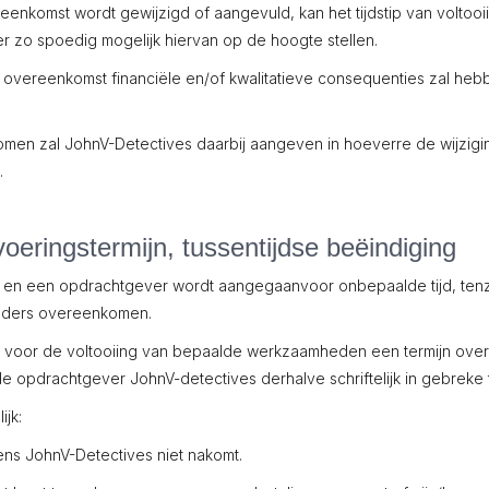
nkomst wordt gewijzigd of aangevuld, kan het tijdstip van voltoo
r zo spoedig mogelijk hiervan op de hoogte stellen.
 overeenkomst financiële en/of kwalitatieve consequenties zal he
en zal JohnV-Detectives daarbij aangeven in hoeverre de wijzigi
.
eringstermijn, tussentijdse beëindiging
n een opdrachtgever wordt aangegaanvoor onbepaalde tijd, tenzi
k anders overeenkomen.
voor de voltooiing van bepaalde werkzaamheden een termijn overee
 de opdrachtgever JohnV-detectives derhalve schriftelijk in gebreke t
ijk:
ens JohnV-Detectives niet nakomt.