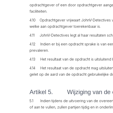
opdrachtgever of een door opdrachtgever aangew
faciliteiten.
4.10 Opdrachtgever vrijwaart JohnV-Detectives v
welke aan opdrachtgever toerekenbaar is.
4.11 JohnV-Detectives legt al haar resultaten schr
4.12 Indien er bij een opdracht sprake is van ee
prevaleren.
4.13 Het resultaat van de opdracht is uitsluite
4.14 Het resultaat van de opdracht mag uitsluite
gelet op de aard van de opdracht gebruikelijke d
Artikel 5. Wijziging van de
5.1 Indien tijdens de uitvoering van de overeenk
of aan te vullen, zullen partijen tijdig en in on