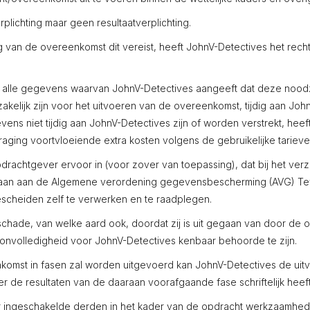
ichting maar geen resultaatverplichting.
van de overeenkomst dit vereist, heeft JohnV-Detectives het rech
lle gegevens waarvan JohnV-Detectives aangeeft dat deze noodza
akelijk zijn voor het uitvoeren van de overeenkomst, tijdig aan Joh
s niet tijdig aan JohnV-Detectives zijn of worden verstrekt, heef
raging voortvloeiende extra kosten volgens de gebruikelijke tariev
rachtgever ervoor in (voor zover van toepassing), dat bij het ver
aan aan de Algemene verordening gegevensbescherming (AVG) Teve
scheiden zelf te verwerken en te raadplegen.
schade, van welke aard ook, doordat zij is uit gegaan van door de o
 onvolledigheid voor JohnV-Detectives kenbaar behoorde te zijn.
st in fasen zal worden uitgevoerd kan JohnV-Detectives de uitv
r de resultaten van de daaraan voorafgaande fase schriftelijk hee
ingeschakelde derden in het kader van de opdracht werkzaamhede