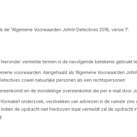
 de “Algemene Voorwaarden JohnV-Detectives 2018, versie 1”.
ronder vermelde termen in de navolgende betekenis gebruikt tenzi
lgemene voorwaarden. Aangehaald als ‘Algemene Voorwaarden JohnV
Detectives zowel natuurlijke personen als een rechtspersonen
overeenkomst en de mondelinge overeenkomst die per e-mail door J
n informatief onderzoek, verstrekken van adviezen in de ruimste zi
indien de opdracht niet hierboven staat vermeldt zal de opdrach
j