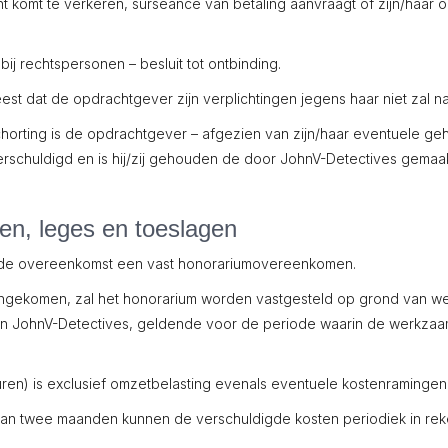
ent komt te verkeren, surseance van betaling aanvraagt of zijn/haar
bij rechtspersonen – besluit tot ontbinding.
st dat de opdrachtgever zijn verplichtingen jegens haar niet zal 
chorting is de opdrachtgever – afgezien van zijn/haar eventuele 
verschuldigd en is hij/zij gehouden de door JohnV-Detectives gemaa
n, leges en toeslagen
n de overeenkomst een vast honorariumovereenkomen.
ekomen, zal het honorarium worden vastgesteld op grond van werk
an JohnV-Detectives, geldende voor de periode waarin de werkzaa
ren) is exclusief omzetbelasting evenals eventuele kostenramingen
an twee maanden kunnen de verschuldigde kosten periodiek in rek