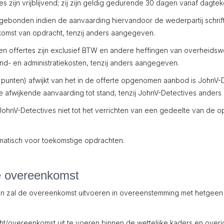
ijn vrijblijvend; zij zijn geldig gedurende 30 dagen vanaf dagtek
gebonden indien de aanvaarding hiervandoor de wederpartij schrif
omst van opdracht, tenzij anders aangegeven.
offertes zijn exclusief BTW en andere heffingen van overheidsw
- en administratiekosten, tenzij anders aangegeven.
unten) afwijkt van het in de offerte opgenomen aanbod is JohnV-
afwijkende aanvaarding tot stand, tenzij JohnV-Detectives anders 
hnV-Detectives niet tot het verrichten van een gedeelte van de 
atisch voor toekomstige opdrachten.
e overeenkomst
f en zal de overeenkomst uitvoeren in overeenstemming met hetgeen
/overeenkomst uit te voeren binnen de wettelijke kaders en overig