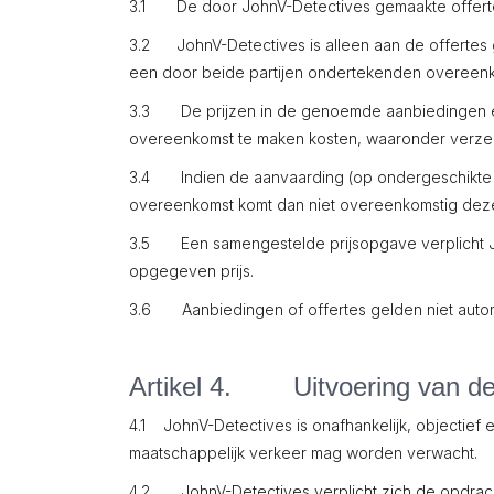
3.1 De door JohnV-Detectives gemaakte offertes z
3.2 JohnV-Detectives is alleen aan de offertes 
een door beide partijen ondertekenden overeenk
3.3 De prijzen in de genoemde aanbiedingen en 
overeenkomst te maken kosten, waaronder verzend
3.4 Indien de aanvaarding (op ondergeschikte p
overeenkomst komt dan niet overeenkomstig deze 
3.5 Een samengestelde prijsopgave verplicht Jo
opgegeven prijs.
3.6 Aanbiedingen of offertes gelden niet autom
Artikel 4. Uitvoering van d
4.1 JohnV-Detectives is onafhankelijk, objectie
maatschappelijk verkeer mag worden verwacht.
4.2 JohnV-Detectives verplicht zich de opdracht