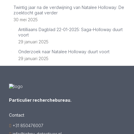
Twintig jaar na de verdwijning van Natalee Holloway: De
zoektocht gaat verder
30 mei 2025
Antilliaans Dagblad 22-01-2025: Saga-Holloway duurt
voort
29 januari 2025
Onderzoek naar Natalee Holloway duurt voort
29 januari 2025
Particulier recherchebureau.
Contact
+31 850476007
info@johnv-detectives.nl