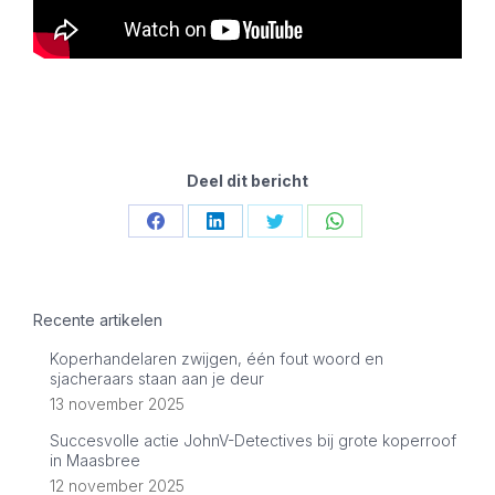
Deel dit bericht
Share
Share
Share
Share
on
on
on
on
Facebook
LinkedIn
Twitter
WhatsApp
Recente artikelen
Koperhandelaren zwijgen, één fout woord en
sjacheraars staan aan je deur
13 november 2025
Succesvolle actie JohnV-Detectives bij grote koperroof
in Maasbree
12 november 2025