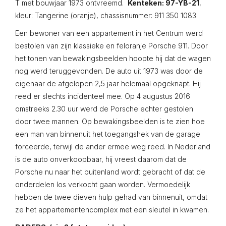
T met bouwjaar 1973 ontvreemd.
Kenteken: 97-YB-21
,
kleur: Tangerine (oranje), chassisnummer: 911 350 1083
Een bewoner van een appartement in het Centrum werd
bestolen van zijn klassieke en feloranje Porsche 911. Door
het tonen van bewakingsbeelden hoopte hij dat de wagen
nog werd teruggevonden. De auto uit 1973 was door de
eigenaar de afgelopen 2,5 jaar helemaal opgeknapt. Hij
reed er slechts incidenteel mee. Op 4 augustus 2016
omstreeks 2.30 uur werd de Porsche echter gestolen
door twee mannen. Op bewakingsbeelden is te zien hoe
een man van binnenuit het toegangshek van de garage
forceerde, terwijl de ander ermee weg reed. In Nederland
is de auto onverkoopbaar, hij vreest daarom dat de
Porsche nu naar het buitenland wordt gebracht of dat de
onderdelen los verkocht gaan worden. Vermoedelijk
hebben de twee dieven hulp gehad van binnenuit, omdat
ze het appartementencomplex met een sleutel in kwamen.