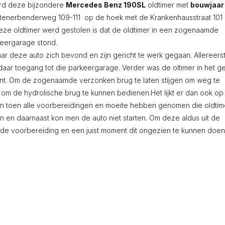
erd deze bijzondere
Mercedes Benz 190SL
oldtimer met
bouwjaar
tenerbenderweg 109-111 op de hoek met de Krankenhausstraat 101 
 deze oldtimer werd gestolen is dat de oldtimer in een zogenaamde
keergarage stond.
r deze auto zich bevond en zijn gericht te werk gegaan. Allereers
aar toegang tot die parkeergarage. Verder was de oltimer in het g
ent. Om de zogenaamde verzonken brug te laten stijgen om weg te
g om de hydrolische brug te kunnen bedienen.Het lijkt er dan ook op
 en toen alle voorbereidingen en moeite hebben genomen die oldtim
n en daarnaast kon men de auto niet starten. Om deze aldus uit de
de voorbereiding en een juist moment dit ongezien te kunnen doen