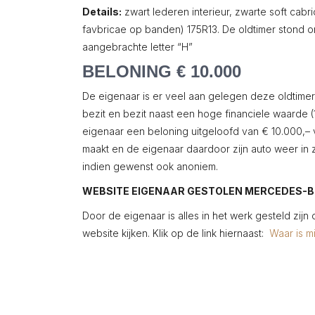
Details:
zwart lederen interieur, zwarte soft cab
favbricae op banden) 175R13. De oldtimer stond o
aangebrachte letter “H”
BELONING € 10.000
De eigenaar is er veel aan gelegen deze oldtimer we
bezit en bezit naast een hoge financiele waarde 
eigenaar een beloning uitgeloofd van € 10.000,– v
maakt en de eigenaar daardoor zijn auto weer in zi
indien gewenst ook anoniem.
WEBSITE EIGENAAR GESTOLEN MERCEDES-B
Door de eigenaar is alles in het werk gesteld zijn
website kijken. Klik op de link hiernaast:
Waar is mi