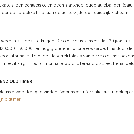
riokap, alleen contactslot en geen startknop, oude autobanden (datu
nder een afdekzeil met aan de achterzijde een duidelijk zichbaar
er in zijn bezit te krijgen. De oldtimer is al meer dan 20 jaar in zij
(120.000-180.000) en nog grotere emotionele waarde. Er is door de
oor informatie die direct de verblijfplaats van deze oldtimer beken
jn bezit krijgt. Tips of informatie wordt uiteraard discreet behandel
ENZ OLDTIMER
 oldtimer weer terug te vinden. Voor meer informatie kunt u ook op zi
jn oldtimer