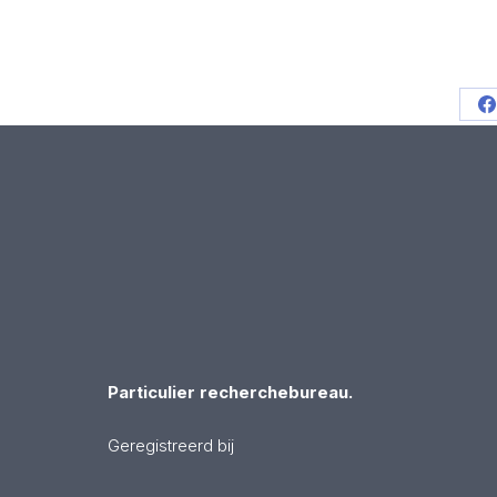
S
o
F
Particulier recherchebureau.
Geregistreerd bij