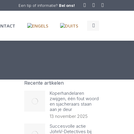
Een tip of informatie?
Bel ons!
Facebook
Twitter
Linkedin
page
page
page
Search:
opens
opens
opens
ONTACT
in
in
in
new
new
new
window
window
window
Recente artikelen
Koperhandelaren
zwijgen, één fout woord
en sjacheraars staan
aan je deur
13 november 2025
Succesvolle actie
JohnV-Detectives bij