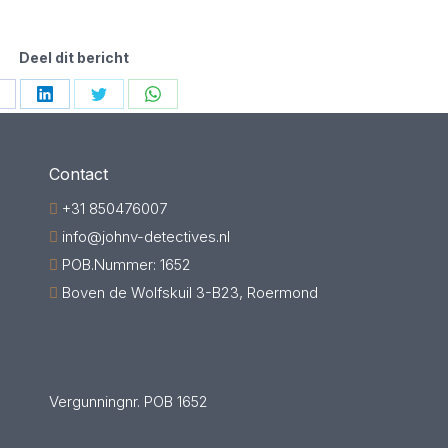
Deel dit bericht
hare
Share
Share
Share
n
on
on
on
acebook
LinkedIn
Twitter
WhatsApp
Contact
+31 850476007
info@johnv-detectives.nl
POB.Nummer: 1652
Boven de Wolfskuil 3-B23, Roermond
Vergunningnr. POB 1652