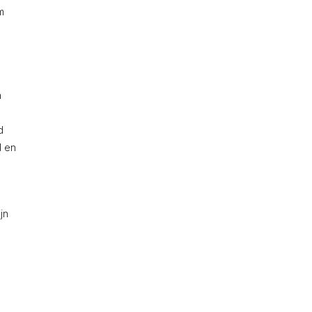
m
n
d
d en
jn