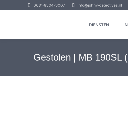
0031-850476007
info@johnv-detectives.nl
DIENSTEN
I
Gestolen | MB 190SL