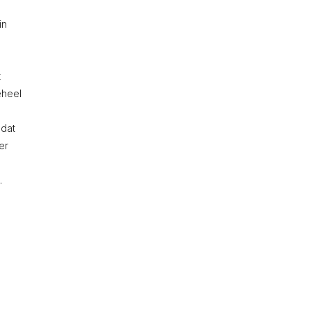
in
t
eheel
 dat
er
.