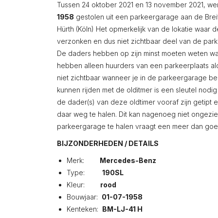
Tussen 24 oktober 2021 en 13 november 2021, w
1958
gestolen uit een parkeergarage aan de Brei
Hürth (Köln) Het opmerkelijk van de lokatie waar
verzonken en dus niet zichtbaar deel van de par
De daders hebben op zijn minst moeten weten waa
hebben alleen huurders van een parkeerplaats ald
niet zichtbaar wanneer je in de parkeergarage b
kunnen rijden met de olditmer is een sleutel nodi
de dader(s) van deze oldtimer vooraf zijn getipt
daar weg te halen. Dit kan nagenoeg niet ongezie
parkeergarage te halen vraagt een meer dan goe
BIJZONDERHEDEN / DETAILS
Merk:
Mercedes-Benz
Type:
190SL
Kleur:
rood
Bouwjaar:
01-07-1958
Kenteken:
BM-LJ-41 H