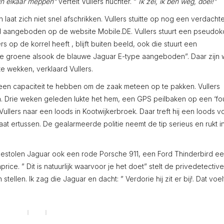
in elkaar meppen”
vertelt Vullers nuchter. “
Ik zei, ik ben weg, doei!”
n laat zich niet snel afschrikken. Vullers stuitte op nog een verdacht
d aangeboden op de website Mobile.DE. Vullers stuurt een pseudo
ers op de korrel heeft , blijft buiten beeld, ook die stuurt een
de groene alsook de blauwe Jaguar E-type aangeboden”. Daar zijn
 wekken, verklaard Vullers.
 geen capaciteit te hebben om de zaak meteen op te pakken. Vullers
en. Drie weken geleden lukte het hem, een GPS peilbaken op een ‘fo
Vullers naar een loods in Kootwijkerbroek. Daar treft hij een loods vo
at ertussen. De gealarmeerde politie neemt de tip serieus en rukt i
estolen Jaguar ook een rode Porsche 911, een Ford Thinderbird e
e. ” Dit is natuurlijk waarvoor je het doet” stelt de privedetective
llen. Ik zag die Jaguar en dacht: ” Verdorie hij zit er bij!. Dat voel