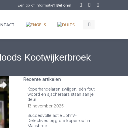
Een tip of informatie?
Bel ons!
Facebook
Twitter
Linkedin
page
page
page
Search:
opens
opens
opens
ONTACT
in
in
in
new
new
new
window
window
window
 loods Kootwijkerbroek
Recente artikelen
Koperhandelaren zwijgen, één fout
woord en sjacheraars staan aan je
deur
13 november 2025
Succesvolle actie JohnV-
Detectives bij grote koperroof in
Maasbree