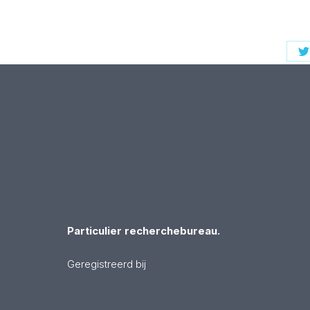
S
o
T
Particulier recherchebureau.
Geregistreerd bij