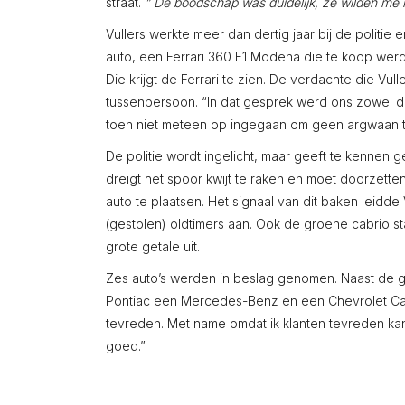
straat.
” De boodschap was duidelijk, ze wilden me 
Vullers werkte meer dan dertig jaar bij de politie e
auto, een Ferrari 360 F1 Modena die te koop wer
Die krijgt de Ferrari te zien. De verdachte die Vull
tussenpersoon. “In dat gesprek werd ons zowel 
toen niet meteen op ingegaan om geen argwaan te
De politie wordt ingelicht, maar geeft te kennen
dreigt het spoor kwijt te raken en moet doorzett
auto te plaatsen. Het signaal van dit baken leidde 
(gestolen) oldtimers aan. Ook de groene cabrio sta
grote getale uit.
Zes auto’s werden in beslag genomen. Naast de g
Pontiac een Mercedes-Benz en een Chevrolet Capric
tevreden. Met name omdat ik klanten tevreden kan ste
goed.”