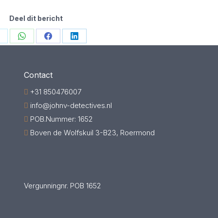
Deel dit bericht
hare
Share
Share
Share
n
on
on
on
witter
WhatsApp
Facebook
LinkedIn
Contact
+31 850476007
info@johnv-detectives.nl
POB.Nummer: 1652
Boven de Wolfskuil 3-B23, Roermond
Vergunningnr. POB 1652