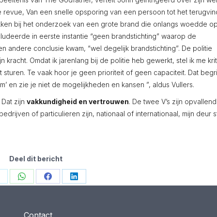
 revue, Van een snelle opsporing van een persoon tot het terugvi
rokken bij het onderzoek van een grote brand die onlangs woedde o
cludeerde in eerste instantie “geen brandstichting” waarop de
n andere conclusie kwam, “wel degelijk brandstichting”. De politie
 kracht. Omdat ik jarenlang bij de politie heb gewerkt, stel ik me kri
t sturen. Te vaak hoor je geen prioriteit of geen capaciteit. Dat begri
’ en zie je niet de mogelijkheden en kansen ”, aldus Vullers.
Dat zijn
vakkundigheid en vertrouwen
. De twee V’s zijn opvallend
u bedrijven of particulieren zijn, nationaal of internationaal, mijn deur s
Deel dit bericht
hare
Share
Share
Share
n
on
on
on
witter
WhatsApp
Facebook
LinkedIn
Contact