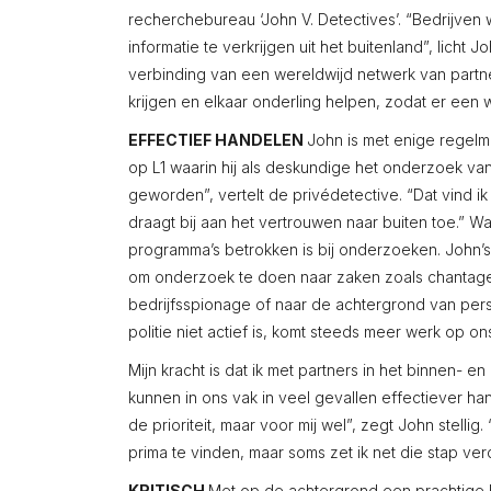
recherchebureau ‘John V. Detectives’. “Bedrijv
informatie te verkrijgen uit het buitenland”, licht
verbinding van een wereldwijd netwerk van partne
krijgen en elkaar onderling helpen, zodat er een w
EFFECTIEF HANDELEN
John is met enige regelm
op L1 waarin hij als deskundige het onderzoek van
geworden”, vertelt de privédetective. “Dat vind ik
draagt bij aan het vertrouwen naar buiten toe.” W
programma’s betrokken is bij onderzoeken. John’s w
om onderzoek te doen naar zaken zoals chantage
bedrijfsspionage of naar de achtergrond van perso
politie niet actief is, komt steeds meer werk op ons
Mijn kracht is dat ik met partners in het binnen-
kunnen in ons vak in veel gevallen effectiever ha
de prioriteit, maar voor mij wel”, zegt John stell
prima te vinden, maar soms zet ik net die stap verd
KRITISCH
Met op de achtergrond een prachtige be