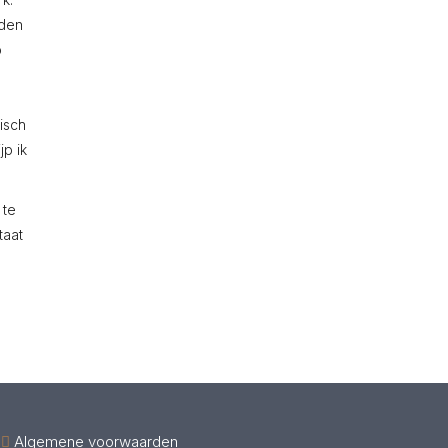
nden
p
tisch
jp ik
 te
taat
Algemene voorwaarden