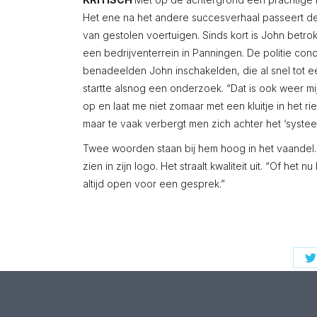
Het ene na het andere succesverhaal passeert de
van gestolen voertuigen. Sinds kort is John bet
een bedrijventerrein in Panningen. De politie con
benadeelden John inschakelden, die al snel tot ee
startte alsnog een onderzoek. “Dat is ook weer mijn
op en laat me niet zomaar met een kluitje in het rie
maar te vaak verbergt men zich achter het ‘systeem
Twee woorden staan bij hem hoog in het vaandel. 
zien in zijn logo. Het straalt kwaliteit uit. “Of het n
altijd open voor een gesprek.”
S
o
T