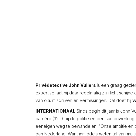
Privédetective John Vullers
is een graag gezien
expertise laat hij daar regelmatig zijn licht schi
van o.a. misdrijven en vermissingen. Dat doet hij
v
INTERNATIONAAL
Sinds begin dit jaar is John V
carrière (32jr.) bij de politie en een samenwerki
eeneigen weg te bewandelen. “Onze ambitie en bus
dan Nederland. Want inmiddels weten tal van multi