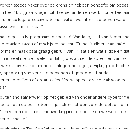
en werken steeds vaker over de grens en hebben behoefte om bepaa
 John toe. “Ik krijg aanvragen uit diverse landen en werk momenteel a
rs en collega detectives. Samen willen we informatie boven water
isselwerking ontstaat.”
aat te gast in tv-programma’s zoals EénVandaag, Hart van Nederland
 bepaalde zaken of misdrijven toelicht. “En het is alleen maar méér
 prima en maak daar graag gebruik van. Ik laat zien wat ik doe en da
at niet veel mensen weten is dat hij ook achter de schermen van tv-
erk is divers, spannend en intrigerend tegelijk. Hij krijgt opdracht
, opsporing van vermiste personen of goederen, fraude,
nen, bedrijven of organisaties. Vooral op het civiele vlak waar de
 af.
 en buitenland samenwerk op het gebied van onder andere cybercrime
ndelen dan de politie. Sommige zaken hebben voor de politie niet alt
ig. “Ik heb een optimale samenwerking met de politie en we weten elka
er en sneller.”
eltenis van The Godfather, vertelt John geïntrigeerd over zijn wer