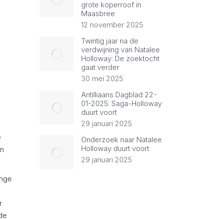
grote koperroof in
Maasbree
12 november 2025
Twintig jaar na de
verdwijning van Natalee
Holloway: De zoektocht
gaat verder
30 mei 2025
Antilliaans Dagblad 22-
01-2025: Saga-Holloway
duurt voort
29 januari 2025
e
Onderzoek naar Natalee
Holloway duurt voort
en
29 januari 2025
ange
r
nde