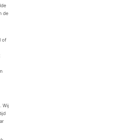
lde
an de
 of
t
en
. Wij
ijd
ar
k.