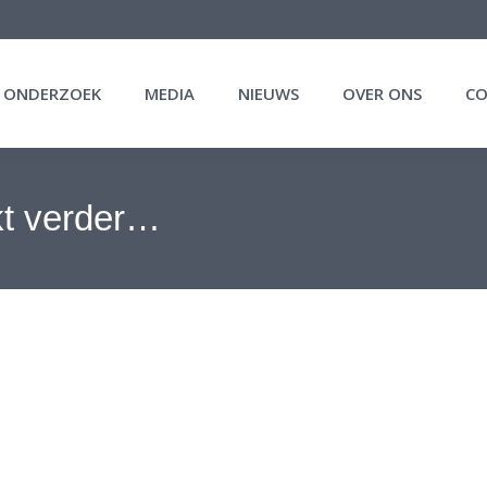
N ONDERZOEK
MEDIA
NIEUWS
OVER ONS
C
kt verder…