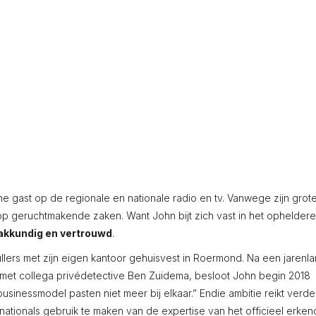
e gast op de regionale en nationale radio en tv. Vanwege zijn grot
jne op geruchtmakende zaken. Want John bijt zich vast in het ophelder
akkundig en vertrouwd
.
ullers met zijn eigen kantoor gehuisvest in Roermond. Na een jarenl
ng met collega privédetective Ben Zuidema, besloot John begin 2018
inessmodel pasten niet meer bij elkaar.” Endie ambitie reikt verde
nationals gebruik te maken van de expertise van het officieel erke