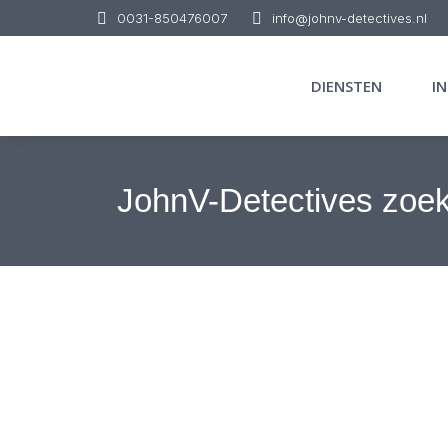
0031-850476007
info@johnv-detectives.nl
DIENSTEN
I
JohnV-Detectives zoe