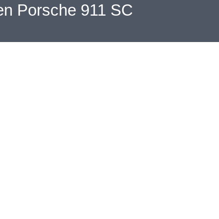
en Porsche 911 SC
timers gevonden in loods Kootwijkerbroek