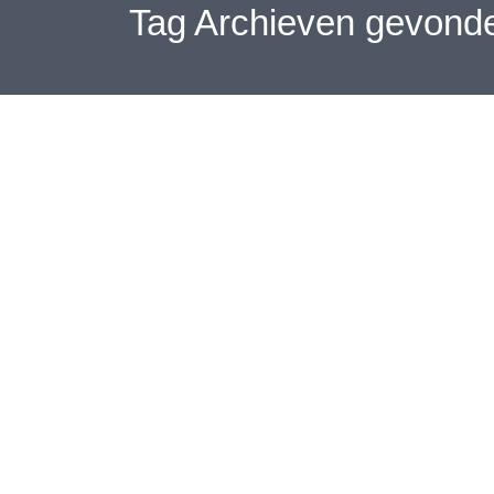
Tag Archieven
gevond
Hart van Nederland | Gestolen old