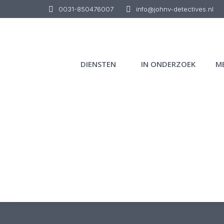
0031-850476007
info@johnv-detectives.nl
DIENSTEN
IN ONDERZOEK
M