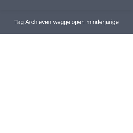
Tag Archieven
weggelopen minderjarige
Weggelopen minderjarige (15jr)
teruggevonden in Spanje
Nieuws
,
Nieuwsverschijningen
,
Voorpagina
Door
john
1 oktober 2022