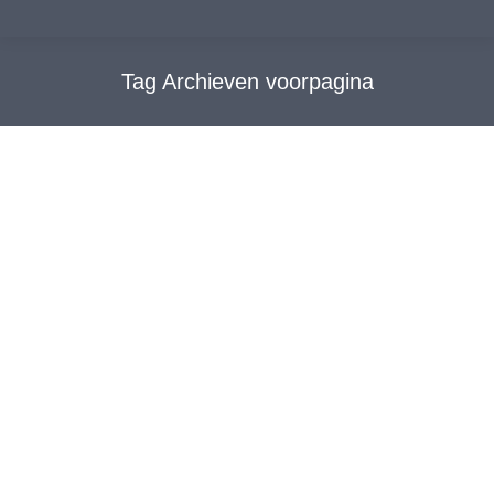
Tag Archieven
voorpagina
Misdaadlijn lamgelegd
Algemeen
,
Nieuwsverschijningen
,
Voorpagina
Door
WebWings
18 juli 2018
Reeds in augustus 2017 schreef de Telegraaf over