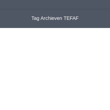
Tag Archieven
TEFAF
interview JohnV-detectives overval
Tefaf bij tv uitzending L1 Limburg
Centraal