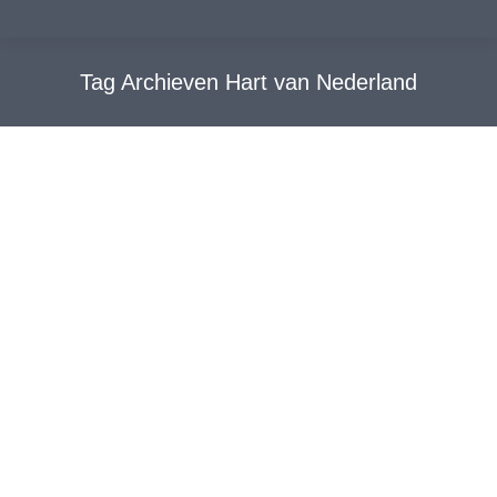
Tag Archieven
Hart van Nederland
Benadeelden brand Panningen boos
op politie
Nieuwsverschijningen
Door
WebWings