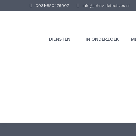
0031-850476007
info@johnv-detectives.nl
DIENSTEN
IN ONDERZOEK
M